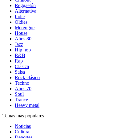
Reggaetón
Alternativa
Indie
Oldies
Merengue
House
Años 80
Jazz
Hip hop
R&B
Rap
Clásica
Salsa
Rock clásico
Techno
Años 70
Soul
Trance
Heavy metal
Temas más populares
Noticias
Cultura
Deportes