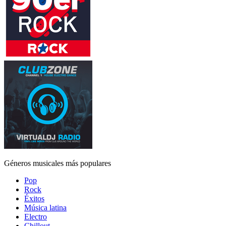
Géneros musicales más populares
Pop
Rock
Éxitos
Música latina
Electro
Chillout