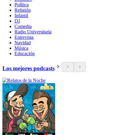
Política
Religión
Infantil
DJ
Comedia
Radio Universitaria
Entrevista
Navidad
Música
Educación
Los mejores podcasts