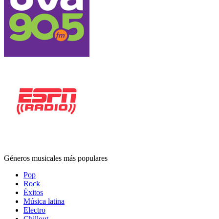
Géneros musicales más populares
Pop
Rock
Éxitos
Música latina
Electro
Chillout