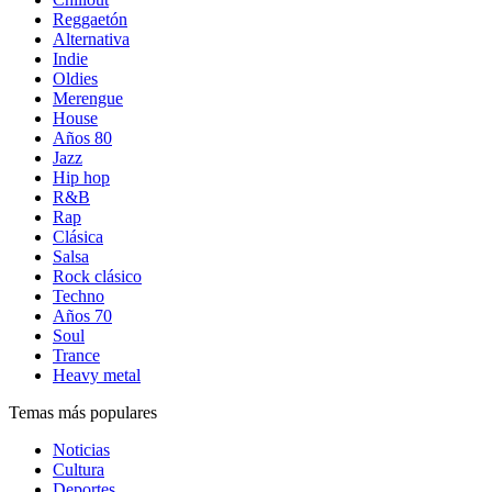
Reggaetón
Alternativa
Indie
Oldies
Merengue
House
Años 80
Jazz
Hip hop
R&B
Rap
Clásica
Salsa
Rock clásico
Techno
Años 70
Soul
Trance
Heavy metal
Temas más populares
Noticias
Cultura
Deportes