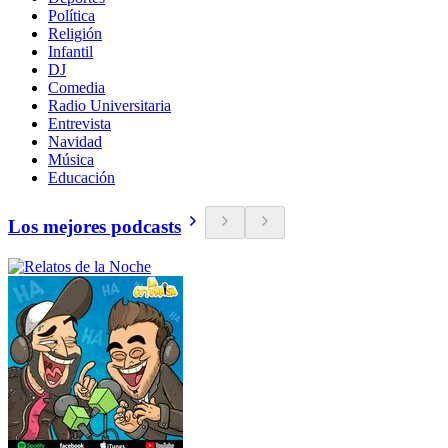
Política
Religión
Infantil
DJ
Comedia
Radio Universitaria
Entrevista
Navidad
Música
Educación
Los mejores podcasts