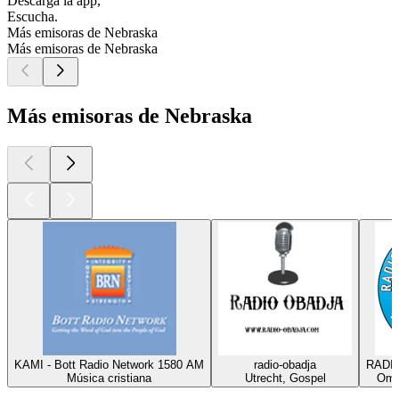
Descarga la app,
Escucha.
Más emisoras de Nebraska
Más emisoras de Nebraska
Más emisoras de Nebraska
KAMI - Bott Radio Network 1580 AM
radio-obadja
RADIO
Música cristiana
Utrecht, Gospel
Oma
Los mejores
podcasts