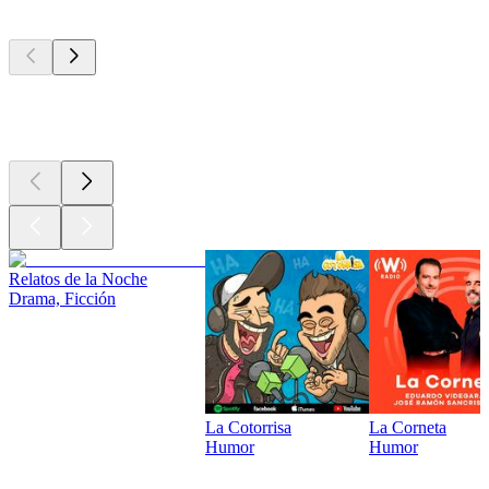
Los mejores
podcasts
Los mejores
podcasts
Relatos de la Noche
Drama, Ficción
La Cotorrisa
La Corneta
Humor
Humor