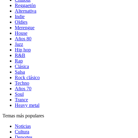
Reggaetón
Alternativa
Indie
Oldies
Merengue
House
Años 80
Jazz
Hip hop
R&B
Rap
Clásica
Salsa
Rock clásico
Techno
Años 70
Soul
Trance
Heavy metal
Temas más populares
Noticias
Cultura
Deportes