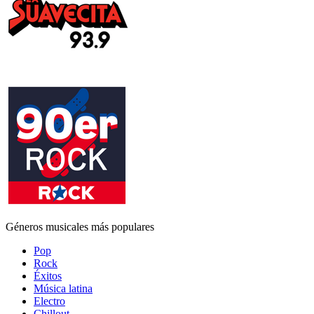
Géneros musicales más populares
Pop
Rock
Éxitos
Música latina
Electro
Chillout