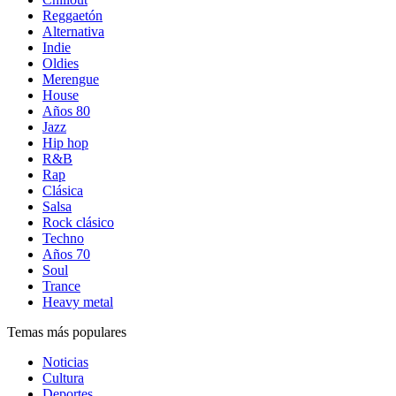
Reggaetón
Alternativa
Indie
Oldies
Merengue
House
Años 80
Jazz
Hip hop
R&B
Rap
Clásica
Salsa
Rock clásico
Techno
Años 70
Soul
Trance
Heavy metal
Temas más populares
Noticias
Cultura
Deportes