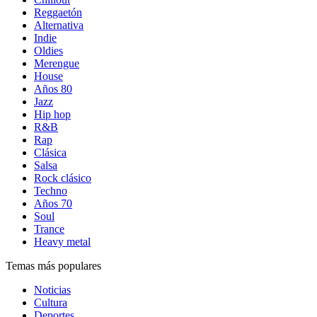
Reggaetón
Alternativa
Indie
Oldies
Merengue
House
Años 80
Jazz
Hip hop
R&B
Rap
Clásica
Salsa
Rock clásico
Techno
Años 70
Soul
Trance
Heavy metal
Temas más populares
Noticias
Cultura
Deportes