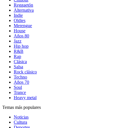
Reggaetón
Alternativa
Indie
Oldies
Merengue
House
Años 80
Jazz
Hip hop
R&B
Rap
Clásica
Salsa
Rock clásico
Techno
Años 70
Soul
Trance
Heavy metal
Temas más populares
Noticias
Cultura
Deportes