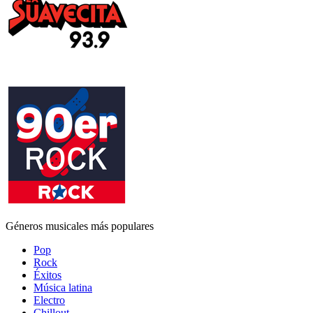
Géneros musicales más populares
Pop
Rock
Éxitos
Música latina
Electro
Chillout