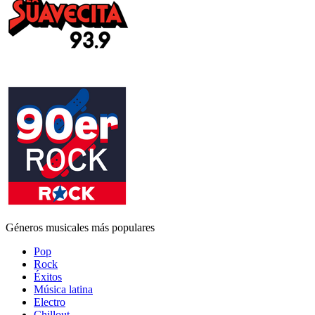
Géneros musicales más populares
Pop
Rock
Éxitos
Música latina
Electro
Chillout