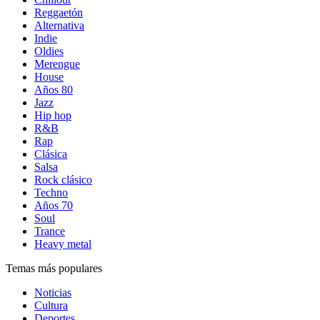
Reggaetón
Alternativa
Indie
Oldies
Merengue
House
Años 80
Jazz
Hip hop
R&B
Rap
Clásica
Salsa
Rock clásico
Techno
Años 70
Soul
Trance
Heavy metal
Temas más populares
Noticias
Cultura
Deportes