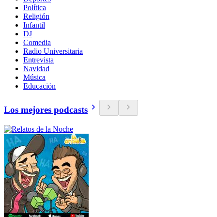
Política
Religión
Infantil
DJ
Comedia
Radio Universitaria
Entrevista
Navidad
Música
Educación
Los mejores podcasts