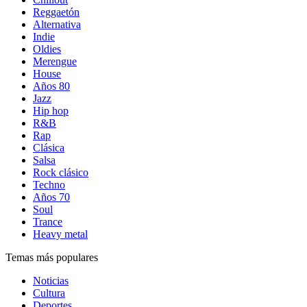
Reggaetón
Alternativa
Indie
Oldies
Merengue
House
Años 80
Jazz
Hip hop
R&B
Rap
Clásica
Salsa
Rock clásico
Techno
Años 70
Soul
Trance
Heavy metal
Temas más populares
Noticias
Cultura
Deportes