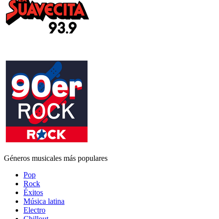
Géneros musicales más populares
Pop
Rock
Éxitos
Música latina
Electro
Chillout