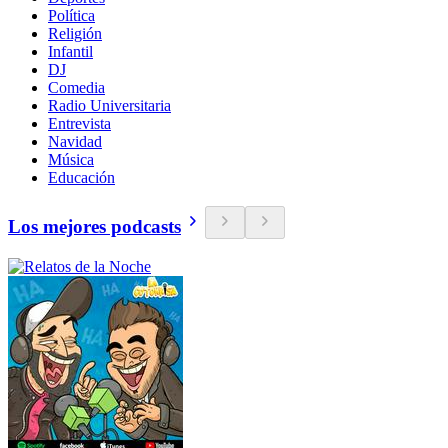
Política
Religión
Infantil
DJ
Comedia
Radio Universitaria
Entrevista
Navidad
Música
Educación
Los mejores podcasts