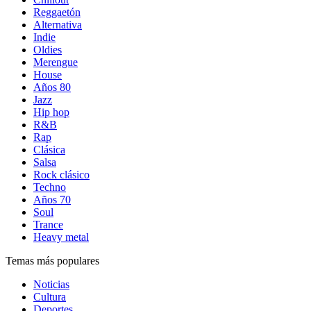
Reggaetón
Alternativa
Indie
Oldies
Merengue
House
Años 80
Jazz
Hip hop
R&B
Rap
Clásica
Salsa
Rock clásico
Techno
Años 70
Soul
Trance
Heavy metal
Temas más populares
Noticias
Cultura
Deportes