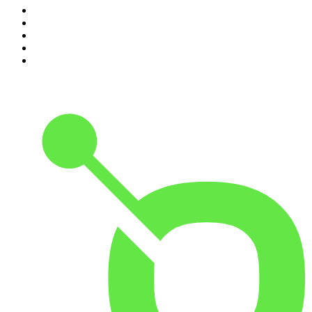
6
.
DramaMex: Historias que merecen ser escuchadas
7
.
Penitencia
8
.
Hermanos de Leche
9
.
Las Alucines
10
.
Martha Debayle