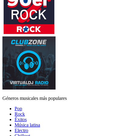
Géneros musicales más populares
Pop
Rock
Éxitos
Música latina
Electro
Chillout