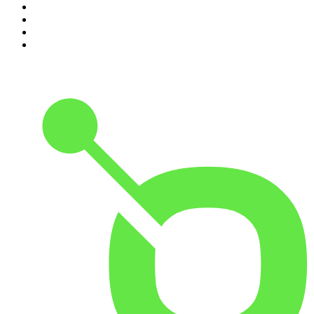
7
.
Penitencia
8
.
Chisme Corporativo
9
.
No Son Horas
10
.
Martha Debayle