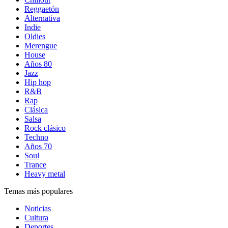
Reggaetón
Alternativa
Indie
Oldies
Merengue
House
Años 80
Jazz
Hip hop
R&B
Rap
Clásica
Salsa
Rock clásico
Techno
Años 70
Soul
Trance
Heavy metal
Temas más populares
Noticias
Cultura
Deportes