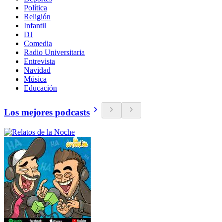
Política
Religión
Infantil
DJ
Comedia
Radio Universitaria
Entrevista
Navidad
Música
Educación
Los mejores podcasts