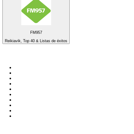
FM957
Reikiavik, Top 40 & Listas de éxitos
Top 100 en
radio.net
1
.
Hits FM 106.1
2
.
Heart London
3
.
Mix 106.5 FM
4
.
La Primera 88.5 Fm
5
.
ANTENNE BAYERN - 2000er Hits
6
.
Radio Uva 90.5 FM
7
.
Q 107
8
.
ROCK ANTENNE - 90er Rock
9
.
Virtual DJ Radio - Clubzone
10
.
Rock 101
Top 100 podcasts en
México