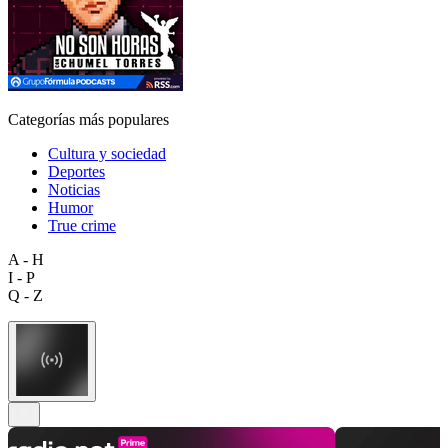
Categorías más populares
Cultura y sociedad
Deportes
Noticias
Humor
True crime
A - H
I - P
Q - Z