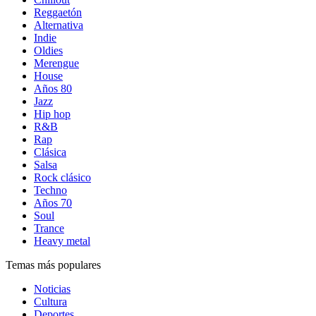
Reggaetón
Alternativa
Indie
Oldies
Merengue
House
Años 80
Jazz
Hip hop
R&B
Rap
Clásica
Salsa
Rock clásico
Techno
Años 70
Soul
Trance
Heavy metal
Temas más populares
Noticias
Cultura
Deportes