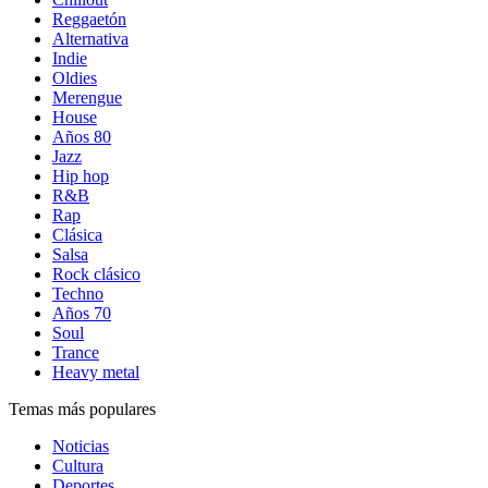
Reggaetón
Alternativa
Indie
Oldies
Merengue
House
Años 80
Jazz
Hip hop
R&B
Rap
Clásica
Salsa
Rock clásico
Techno
Años 70
Soul
Trance
Heavy metal
Temas más populares
Noticias
Cultura
Deportes