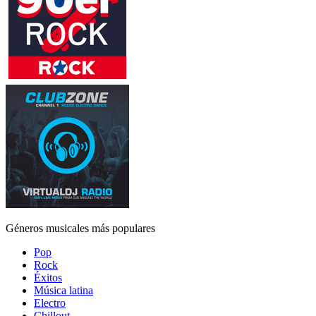
Géneros musicales más populares
Pop
Rock
Éxitos
Música latina
Electro
Chillout