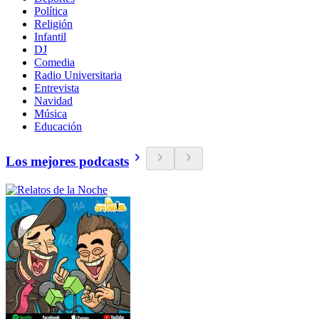
Política
Religión
Infantil
DJ
Comedia
Radio Universitaria
Entrevista
Navidad
Música
Educación
Los mejores podcasts