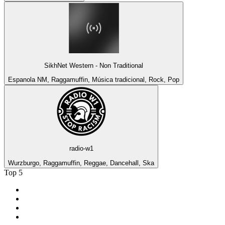
SikhNet Western - Non Traditional
Espanola NM, Raggamuffin, Música tradicional, Rock, Pop
radio-w1
Wurzburgo, Raggamuffin, Reggae, Dancehall, Ska
Top 5
1
.
La Mejor Huajuapan
2
.
Panda Show Radio
3
.
Café Romántico Radio
4
.
ROCK ANTENNE - Heavy Metal