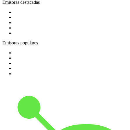
Emisoras destacadas
1
.
EXA FM Fresnillo 100.5 FM
2
.
181.fm - Energy 93
3
.
Los 80s Hit Clasicos
4
.
80s80s Love
5
.
La Caliente Torreón 92.3 FM
Emisoras populares
1
.
pure fm – berlins dance radio
2
.
1.FM - High Voltage
3
.
90s90s Hiphop & Rap
4
.
Bossa Nova Brazil
5
.
Chante France 80's