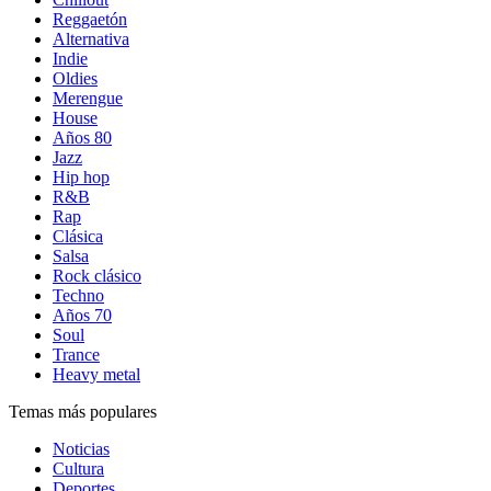
Reggaetón
Alternativa
Indie
Oldies
Merengue
House
Años 80
Jazz
Hip hop
R&B
Rap
Clásica
Salsa
Rock clásico
Techno
Años 70
Soul
Trance
Heavy metal
Temas más populares
Noticias
Cultura
Deportes