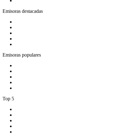
5
.
El Show de Piolín
Emisoras destacadas
1
.
EXA FM Fresnillo 100.5 FM
2
.
181.fm - Energy 93
3
.
Los 80s Hit Clasicos
4
.
80s80s Love
5
.
La Caliente Torreón 92.3 FM
Emisoras populares
1
.
pure fm – berlins dance radio
2
.
1.FM - High Voltage
3
.
90s90s Hiphop & Rap
4
.
Bossa Nova Brazil
5
.
Chante France 80's
Top 5
1
.
La Mejor Huajuapan
2
.
Panda Show Radio
3
.
Café Romántico Radio
4
.
ROCK ANTENNE - Heavy Metal
5
.
El Show de Piolín