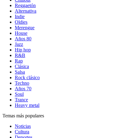
Reggaetón
Alternativa
Indie
Oldies
Merengue
House
Años 80
Jazz
Hip hop
R&B
Rap
Clásica
Salsa
Rock clásico
Techno
Años 70
Soul
Trance
Heavy metal
Temas más populares
Noticias
Cultura
Deportes