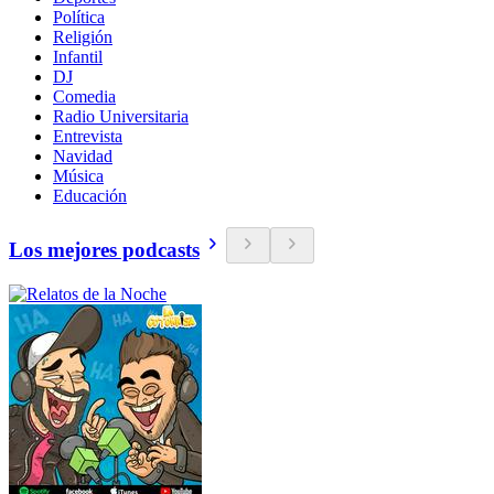
Política
Religión
Infantil
DJ
Comedia
Radio Universitaria
Entrevista
Navidad
Música
Educación
Los mejores podcasts