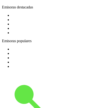
Emisoras destacadas
1
.
EXA FM Fresnillo 100.5 FM
2
.
181.fm - Energy 93
3
.
Los 80s Hit Clasicos
4
.
80s80s Love
5
.
La Caliente Torreón 92.3 FM
Emisoras populares
1
.
pure fm – berlins dance radio
2
.
1.FM - High Voltage
3
.
90s90s Hiphop & Rap
4
.
Bossa Nova Brazil
5
.
Chante France 80's