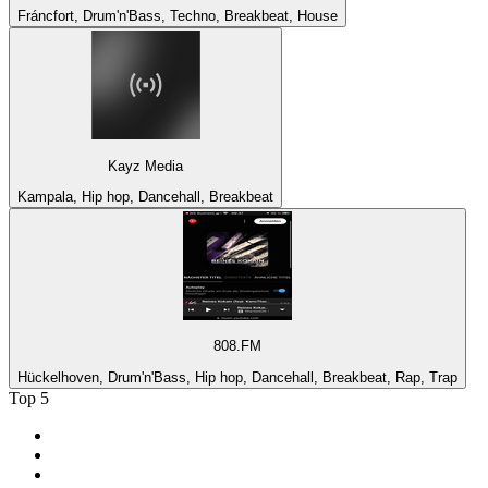
Fráncfort, Drum'n'Bass, Techno, Breakbeat, House
Kayz Media
Kampala, Hip hop, Dancehall, Breakbeat
808.FM
Hückelhoven, Drum'n'Bass, Hip hop, Dancehall, Breakbeat, Rap, Trap
Top 5
1
.
La Mejor Huajuapan
2
.
Panda Show Radio
3
.
Café Romántico Radio