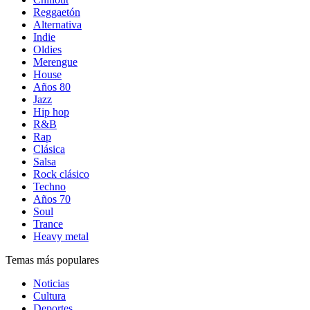
Reggaetón
Alternativa
Indie
Oldies
Merengue
House
Años 80
Jazz
Hip hop
R&B
Rap
Clásica
Salsa
Rock clásico
Techno
Años 70
Soul
Trance
Heavy metal
Temas más populares
Noticias
Cultura
Deportes