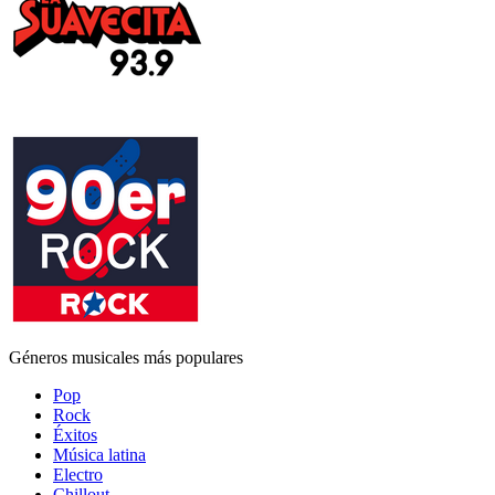
Géneros musicales más populares
Pop
Rock
Éxitos
Música latina
Electro
Chillout