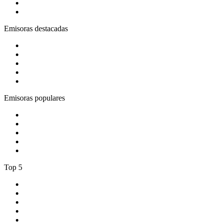
4
.
ROCK ANTENNE - Heavy Metal
5
.
El Show de Piolín
Emisoras destacadas
1
.
EXA FM Fresnillo 100.5 FM
2
.
181.fm - Energy 93
3
.
Los 80s Hit Clasicos
4
.
80s80s Love
5
.
La Caliente Torreón 92.3 FM
Emisoras populares
1
.
pure fm – berlins dance radio
2
.
1.FM - High Voltage
3
.
90s90s Hiphop & Rap
4
.
Bossa Nova Brazil
5
.
Chante France 80's
Top 5
1
.
La Mejor Huajuapan
2
.
Panda Show Radio
3
.
Café Romántico Radio
4
.
ROCK ANTENNE - Heavy Metal
5
.
El Show de Piolín