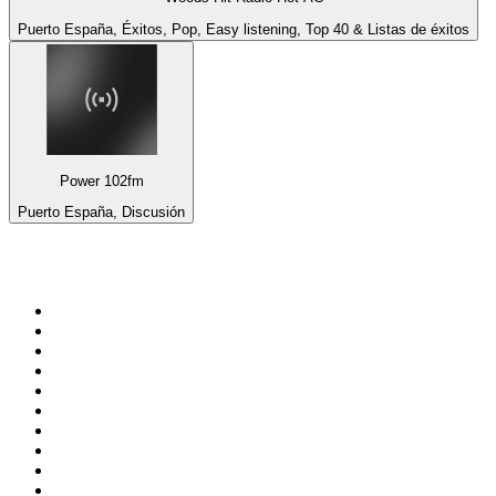
Puerto España, Éxitos, Pop, Easy listening, Top 40 & Listas de éxitos
Power 102fm
Puerto España, Discusión
Top 100 en
radio.net
1
.
Hits FM 106.1
2
.
Heart London
3
.
Mix 106.5 FM
4
.
La Primera 88.5 Fm
5
.
ANTENNE BAYERN - 2000er Hits
6
.
Radio Uva 90.5 FM
7
.
Q 107
8
.
ROCK ANTENNE - 90er Rock
9
.
Virtual DJ Radio - Clubzone
10
.
Rock 101