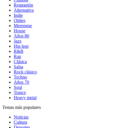
Reggaetón
Alternativa
Indie
Oldies
Merengue
House
Años 80
Jazz
Hip hop
R&B
Rap
Clásica
Salsa
Rock clásico
Techno
Años 70
Soul
Trance
Heavy metal
Temas más populares
Noticias
Cultura
Deportes