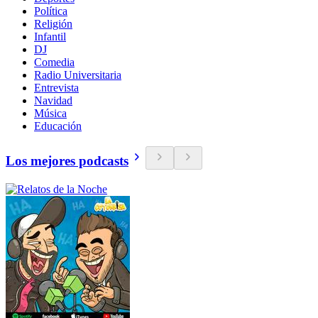
Política
Religión
Infantil
DJ
Comedia
Radio Universitaria
Entrevista
Navidad
Música
Educación
Los mejores podcasts