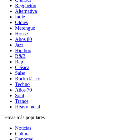
Reggaetón
Alternativa
Indie
Oldies
Merengue
House
Años 80
Jazz
Hip hop
R&B
Rap
Clásica
Salsa
Rock clásico
Techno
Años 70
Soul
Trance
Heavy metal
Temas más populares
Noticias
Cultura
Deportes