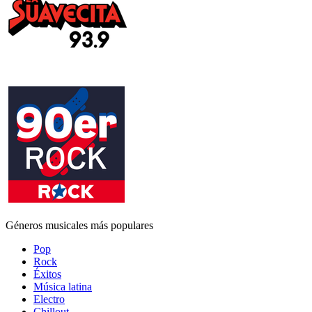
Géneros musicales más populares
Pop
Rock
Éxitos
Música latina
Electro
Chillout