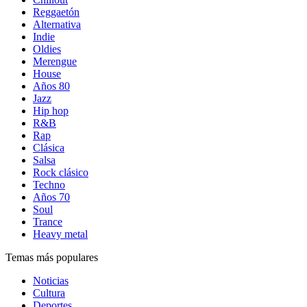
Reggaetón
Alternativa
Indie
Oldies
Merengue
House
Años 80
Jazz
Hip hop
R&B
Rap
Clásica
Salsa
Rock clásico
Techno
Años 70
Soul
Trance
Heavy metal
Temas más populares
Noticias
Cultura
Deportes