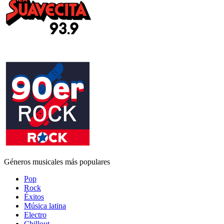
Géneros musicales más populares
Pop
Rock
Éxitos
Música latina
Electro
Chillout