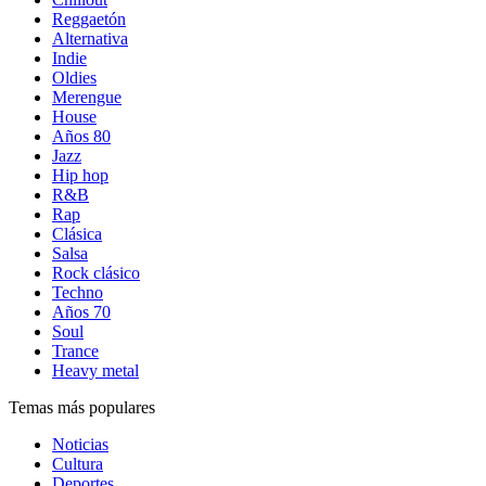
Reggaetón
Alternativa
Indie
Oldies
Merengue
House
Años 80
Jazz
Hip hop
R&B
Rap
Clásica
Salsa
Rock clásico
Techno
Años 70
Soul
Trance
Heavy metal
Temas más populares
Noticias
Cultura
Deportes