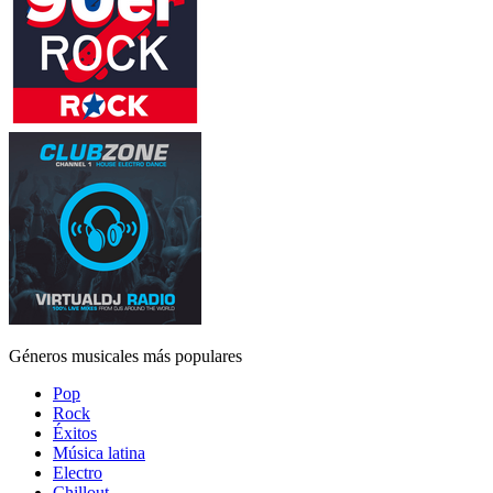
Géneros musicales más populares
Pop
Rock
Éxitos
Música latina
Electro
Chillout