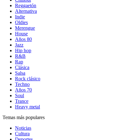
Reggaetón
Alternativa
Indie
Oldies
Merengue
House
Años 80
Jazz
Hip hop
R&B
Rap
Clásica
Salsa
Rock clásico
Techno
Años 70
Soul
Trance
Heavy metal
Temas más populares
Noticias
Cultura
Deportes