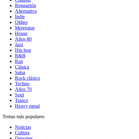
Reggaetón
Alternativa
Indie
Oldies
Merengue
House
Años 80
Jazz
Hip hop
R&B
Rap
Clásica
Salsa
Rock clásico
Techno
Años 70
Soul
Trance
Heavy metal
Temas más populares
Noticias
Cultura
Deportes