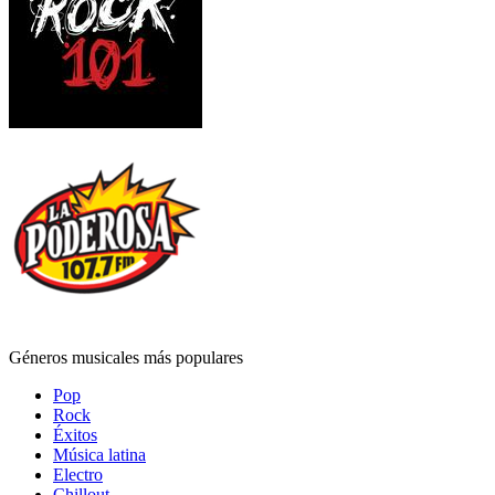
Géneros musicales más populares
Pop
Rock
Éxitos
Música latina
Electro
Chillout