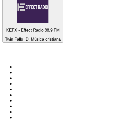
KEFX - Effect Radio 88.9 FM
Twin Falls ID, Música cristiana
Top 100 en
radio.net
1
.
Hits FM 106.1
2
.
ANTENNE BAYERN - 2000er Hits
3
.
Heart London
4
.
Radio Uva 90.5 FM
5
.
Mix 106.5 FM
6
.
ROCK ANTENNE - 90er Rock
7
.
Q 107
8
.
La Primera 88.5 Fm
9
.
Rock 101
10
.
La Poderosa Aguascalientes
Top 100 podcasts en
México