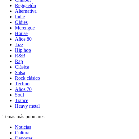
Reggaetón
Alternativa
Indie
Oldies
Merengue
House
Años 80
Jazz
Hip hop
R&B
Rap
Clásica
Salsa
Rock clásico
Techno
Años 70
Soul
Trance
Heavy metal
Temas más populares
Noticias
Cultura
Deportes