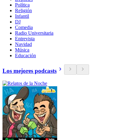
Política
Religión
Infantil
DJ
Comedia
Radio Universitaria
Entrevista
Navidad
Música
Educación
Los mejores podcasts