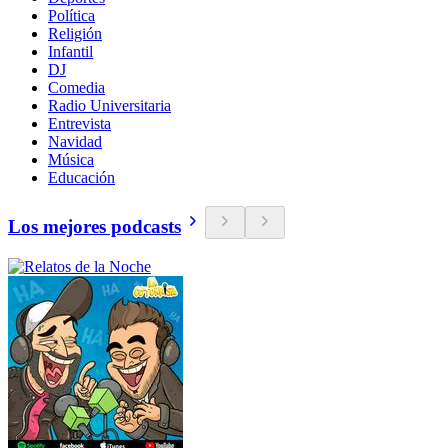
Política
Religión
Infantil
DJ
Comedia
Radio Universitaria
Entrevista
Navidad
Música
Educación
Los mejores podcasts