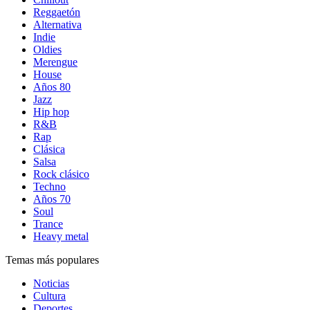
Reggaetón
Alternativa
Indie
Oldies
Merengue
House
Años 80
Jazz
Hip hop
R&B
Rap
Clásica
Salsa
Rock clásico
Techno
Años 70
Soul
Trance
Heavy metal
Temas más populares
Noticias
Cultura
Deportes