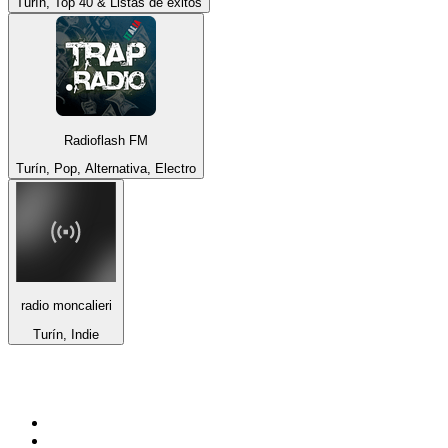
Turín, Top 40 & Listas de éxitos
Radioflash FM
Turín, Pop, Alternativa, Electro
radio moncalieri
Turín, Indie
Top 100 en
radio.net
1
.
Hits FM 106.1
2
.
ANTENNE BAYERN - 2000er Hits