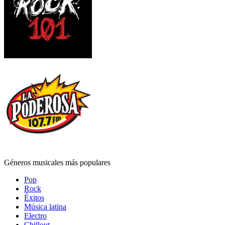
Géneros musicales más populares
Pop
Rock
Éxitos
Música latina
Electro
Chillout