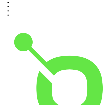
7
.
Chisme Corporativo
8
.
Las Alucines
9
.
DramaMex: Historias que merecen ser escuchadas
10
.
Cracks Podcast con Oso Trava