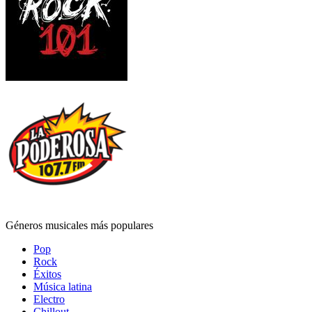
Géneros musicales más populares
Pop
Rock
Éxitos
Música latina
Electro
Chillout