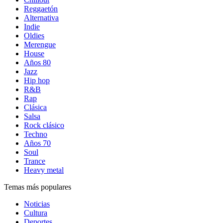
Reggaetón
Alternativa
Indie
Oldies
Merengue
House
Años 80
Jazz
Hip hop
R&B
Rap
Clásica
Salsa
Rock clásico
Techno
Años 70
Soul
Trance
Heavy metal
Temas más populares
Noticias
Cultura
Deportes