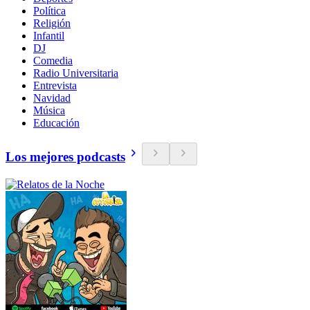
Política
Religión
Infantil
DJ
Comedia
Radio Universitaria
Entrevista
Navidad
Música
Educación
Los mejores podcasts