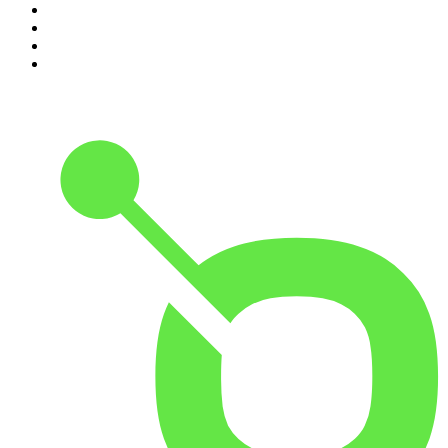
7
.
Penitencia
8
.
Hermanos de Leche
9
.
Las Alucines
10
.
Martha Debayle