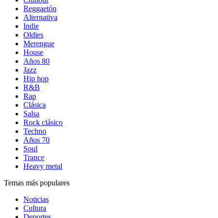
Reggaetón
Alternativa
Indie
Oldies
Merengue
House
Años 80
Jazz
Hip hop
R&B
Rap
Clásica
Salsa
Rock clásico
Techno
Años 70
Soul
Trance
Heavy metal
Temas más populares
Noticias
Cultura
Deportes