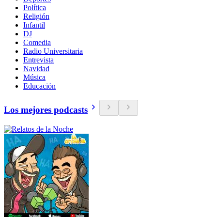
Política
Religión
Infantil
DJ
Comedia
Radio Universitaria
Entrevista
Navidad
Música
Educación
Los mejores podcasts