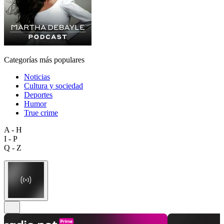
Categorías más populares
Noticias
Cultura y sociedad
Deportes
Humor
True crime
A - H
I - P
Q - Z