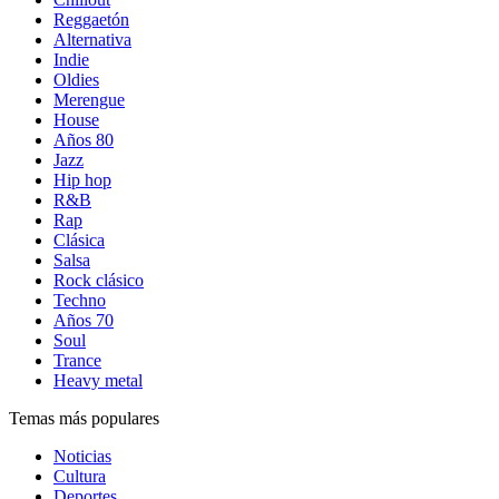
Reggaetón
Alternativa
Indie
Oldies
Merengue
House
Años 80
Jazz
Hip hop
R&B
Rap
Clásica
Salsa
Rock clásico
Techno
Años 70
Soul
Trance
Heavy metal
Temas más populares
Noticias
Cultura
Deportes