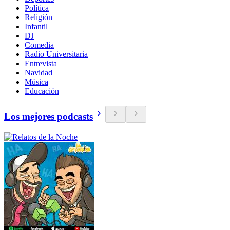
Política
Religión
Infantil
DJ
Comedia
Radio Universitaria
Entrevista
Navidad
Música
Educación
Los mejores podcasts