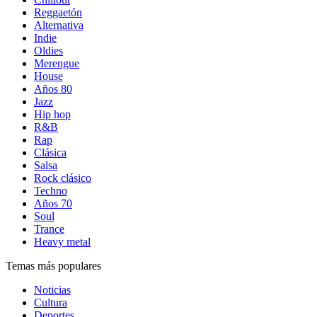
Reggaetón
Alternativa
Indie
Oldies
Merengue
House
Años 80
Jazz
Hip hop
R&B
Rap
Clásica
Salsa
Rock clásico
Techno
Años 70
Soul
Trance
Heavy metal
Temas más populares
Noticias
Cultura
Deportes