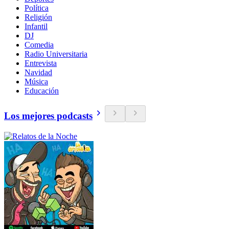
Política
Religión
Infantil
DJ
Comedia
Radio Universitaria
Entrevista
Navidad
Música
Educación
Los mejores podcasts