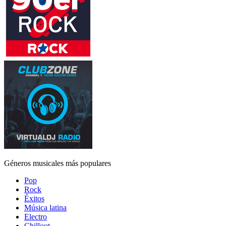
Géneros musicales más populares
Pop
Rock
Éxitos
Música latina
Electro
Chillout