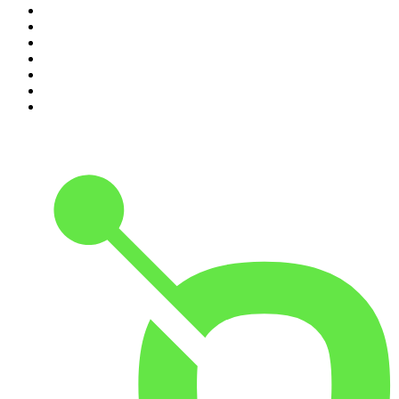
4
.
Leyendas Legendarias
5
.
EXTRA ANORMAL
6
.
DramaMex: Historias que merecen ser escuchadas
7
.
Penitencia
8
.
Chisme Corporativo
9
.
No Son Horas
10
.
Martha Debayle