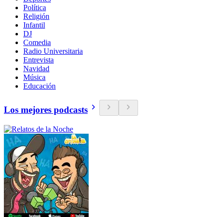
Política
Religión
Infantil
DJ
Comedia
Radio Universitaria
Entrevista
Navidad
Música
Educación
Los mejores podcasts