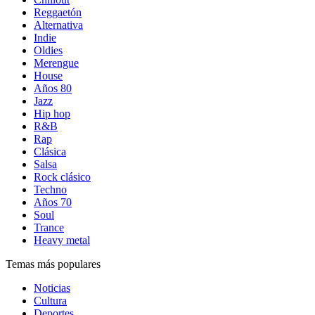
Reggaetón
Alternativa
Indie
Oldies
Merengue
House
Años 80
Jazz
Hip hop
R&B
Rap
Clásica
Salsa
Rock clásico
Techno
Años 70
Soul
Trance
Heavy metal
Temas más populares
Noticias
Cultura
Deportes