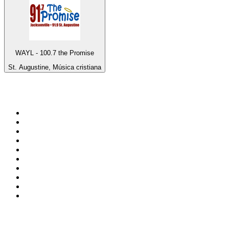
WAYL - 100.7 the Promise
St. Augustine, Música cristiana
Top 100 en
radio.net
1
.
Hits FM 106.1
2
.
Mix 106.5 FM
3
.
La Primera 88.5 Fm
4
.
ANTENNE BAYERN - 2000er Hits
5
.
Heart London
6
.
Q 107
7
.
Radio Uva 90.5 FM
8
.
Ministerio W.A.M Radio
9
.
Virtual DJ Radio - Clubzone
10
.
BAYERN 1
Top 100 podcasts en
México