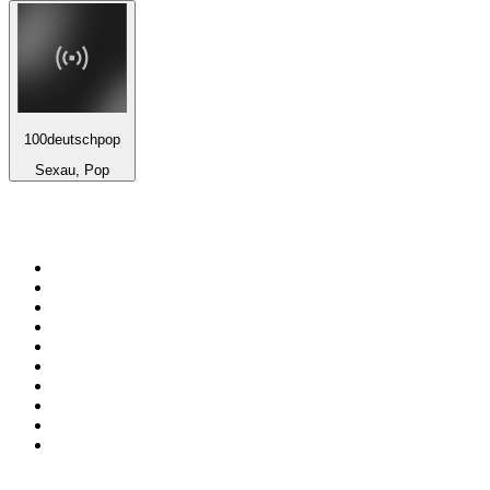
100deutschpop
Sexau, Pop
Top 100 en
radio.net
1
.
Hits FM 106.1
2
.
ANTENNE BAYERN - 2000er Hits
3
.
Heart London
4
.
Radio Uva 90.5 FM
5
.
Mix 106.5 FM
6
.
ROCK ANTENNE - 90er Rock
7
.
Q 107
8
.
La Primera 88.5 Fm
9
.
Rock 101
10
.
La Poderosa Aguascalientes