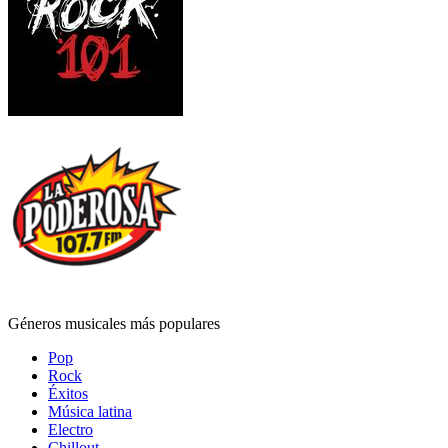
Géneros musicales más populares
Pop
Rock
Éxitos
Música latina
Electro
Chillout