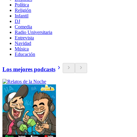
Política
Religión
Infantil
DJ
Comedia
Radio Universitaria
Entrevista
Navidad
Música
Educación
Los mejores podcasts