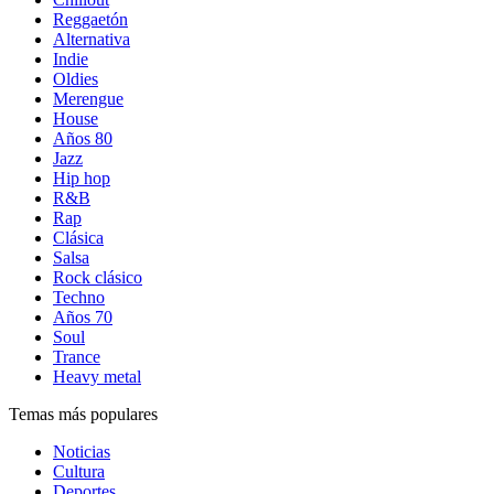
Reggaetón
Alternativa
Indie
Oldies
Merengue
House
Años 80
Jazz
Hip hop
R&B
Rap
Clásica
Salsa
Rock clásico
Techno
Años 70
Soul
Trance
Heavy metal
Temas más populares
Noticias
Cultura
Deportes