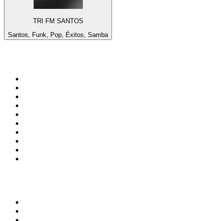
TRI FM SANTOS
Santos, Funk, Pop, Éxitos, Samba
Top 100 en
radio.net
1
.
Hits FM 106.1
2
.
Mix 106.5 FM
3
.
Heart London
4
.
ANTENNE BAYERN - 2000er Hits
5
.
La Primera 88.5 Fm
6
.
Q 107
7
.
Radio Uva 90.5 FM
8
.
Ministerio W.A.M Radio
9
.
ROCK ANTENNE - 90er Rock
10
.
Virtual DJ Radio - Clubzone
Top 100 podcasts en
México
1
.
Relatos de la Noche
2
.
La Cotorrisa
3
.
La Corneta