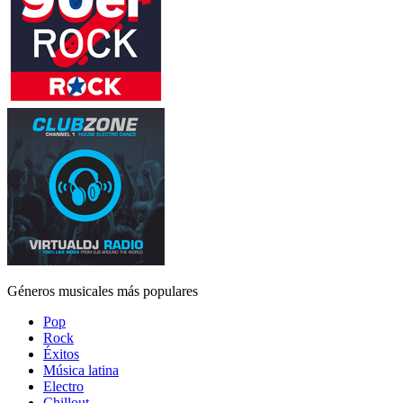
Géneros musicales más populares
Pop
Rock
Éxitos
Música latina
Electro
Chillout