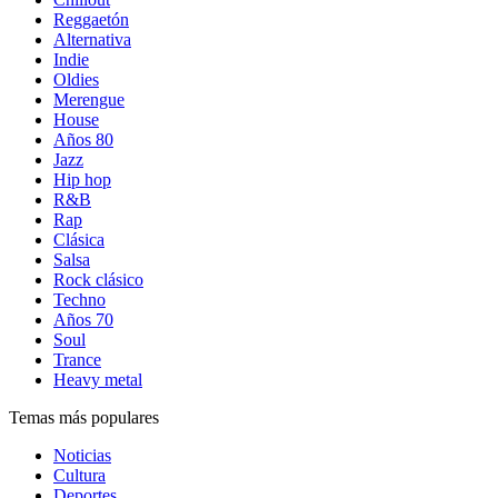
Reggaetón
Alternativa
Indie
Oldies
Merengue
House
Años 80
Jazz
Hip hop
R&B
Rap
Clásica
Salsa
Rock clásico
Techno
Años 70
Soul
Trance
Heavy metal
Temas más populares
Noticias
Cultura
Deportes