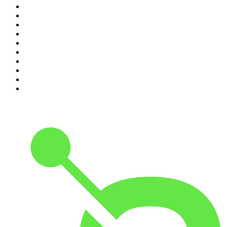
1
.
Relatos de la Noche
2
.
La Cotorrisa
3
.
La Corneta
4
.
Leyendas Legendarias
5
.
EXTRA ANORMAL
6
.
DramaMex: Historias que merecen ser escuchadas
7
.
Penitencia
8
.
Chisme Corporativo
9
.
No Son Horas
10
.
Martha Debayle