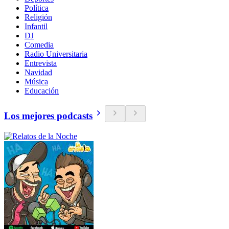
Política
Religión
Infantil
DJ
Comedia
Radio Universitaria
Entrevista
Navidad
Música
Educación
Los mejores podcasts