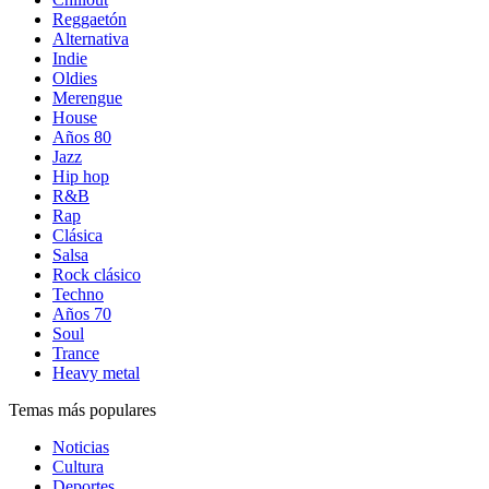
Reggaetón
Alternativa
Indie
Oldies
Merengue
House
Años 80
Jazz
Hip hop
R&B
Rap
Clásica
Salsa
Rock clásico
Techno
Años 70
Soul
Trance
Heavy metal
Temas más populares
Noticias
Cultura
Deportes