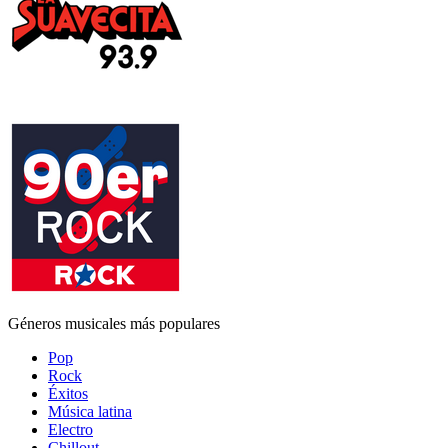
Géneros musicales más populares
Pop
Rock
Éxitos
Música latina
Electro
Chillout