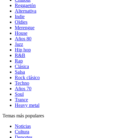
Reggaetón
Alternativa
Indie
Oldies
Merengue
House
Años 80
Jazz
Hip hop
R&B
Rap
Clásica
Salsa
Rock clásico
Techno
Años 70
Soul
Trance
Heavy metal
Temas más populares
Noticias
Cultura
Deportes