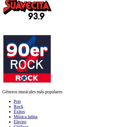
Géneros musicales más populares
Pop
Rock
Éxitos
Música latina
Electro
Chillout