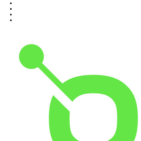
7
.
Penitencia
8
.
Chisme Corporativo
9
.
Las Alucines
10
.
No Son Horas