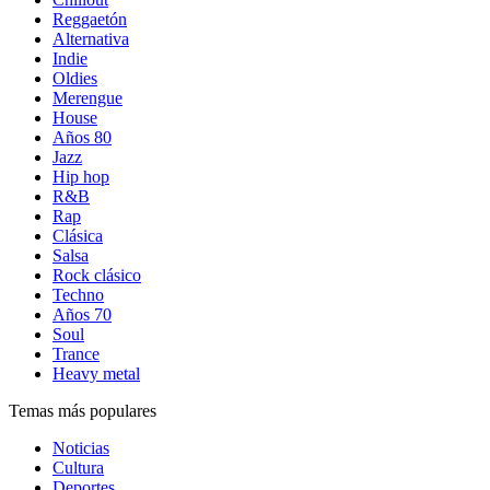
Reggaetón
Alternativa
Indie
Oldies
Merengue
House
Años 80
Jazz
Hip hop
R&B
Rap
Clásica
Salsa
Rock clásico
Techno
Años 70
Soul
Trance
Heavy metal
Temas más populares
Noticias
Cultura
Deportes