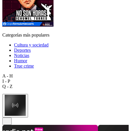
Categorías más populares
Cultura y sociedad
Deportes
Noticias
Humor
True crime
A - H
I - P
Q - Z