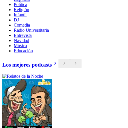
Política
Religión
Infantil
DJ
Comedia
Radio Universitaria
Entrevista
Navidad
Música
Educación
Los mejores podcasts