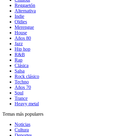
Reggaetón
Alternativa
Indie
Oldies
Merengue
House
Años 80
Jazz
Hip hop
R&B
Rap
Clásica
Salsa
Rock clásico
Techno
Años 70
Soul
Trance
Heavy metal
Temas más populares
Noticias
Cultura
Deportes