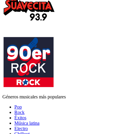
Géneros musicales más populares
Pop
Rock
Éxitos
Música latina
Electro
Chillout