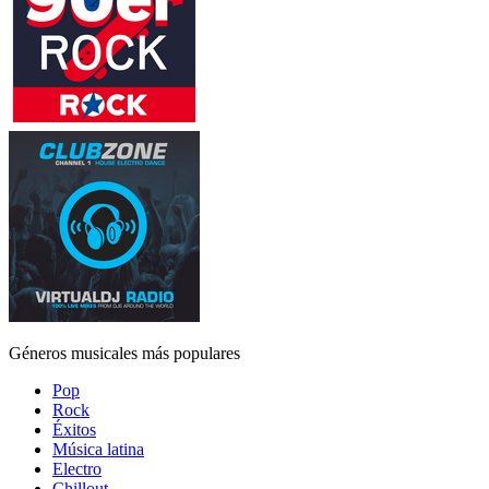
Géneros musicales más populares
Pop
Rock
Éxitos
Música latina
Electro
Chillout