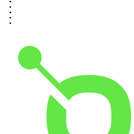
6
.
EXTRA ANORMAL
7
.
Penitencia
8
.
Chisme Corporativo
9
.
Las Alucines
10
.
No Son Horas