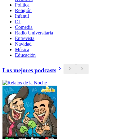
Política
Religión
Infantil
DJ
Comedia
Radio Universitaria
Entrevista
Navidad
Música
Educación
Los mejores podcasts