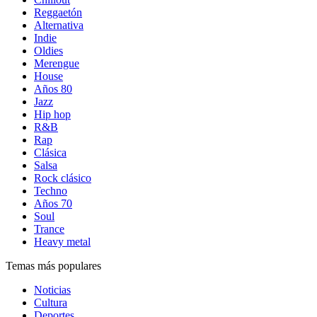
Reggaetón
Alternativa
Indie
Oldies
Merengue
House
Años 80
Jazz
Hip hop
R&B
Rap
Clásica
Salsa
Rock clásico
Techno
Años 70
Soul
Trance
Heavy metal
Temas más populares
Noticias
Cultura
Deportes