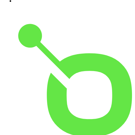
10
.
Martha Debayle