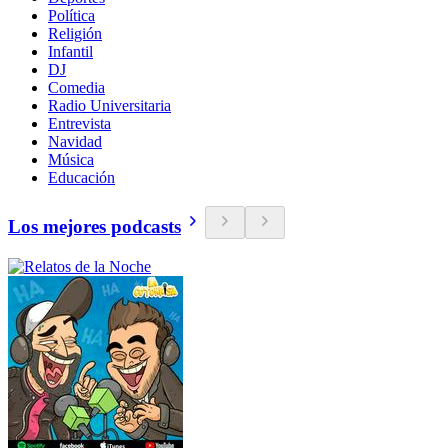
Política
Religión
Infantil
DJ
Comedia
Radio Universitaria
Entrevista
Navidad
Música
Educación
Los mejores podcasts