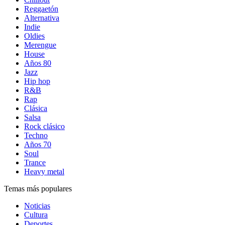
Reggaetón
Alternativa
Indie
Oldies
Merengue
House
Años 80
Jazz
Hip hop
R&B
Rap
Clásica
Salsa
Rock clásico
Techno
Años 70
Soul
Trance
Heavy metal
Temas más populares
Noticias
Cultura
Deportes