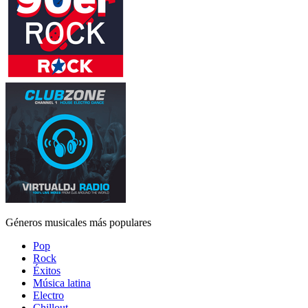
Géneros musicales más populares
Pop
Rock
Éxitos
Música latina
Electro
Chillout