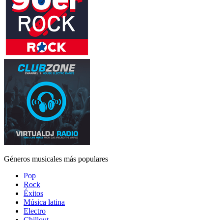
Géneros musicales más populares
Pop
Rock
Éxitos
Música latina
Electro
Chillout