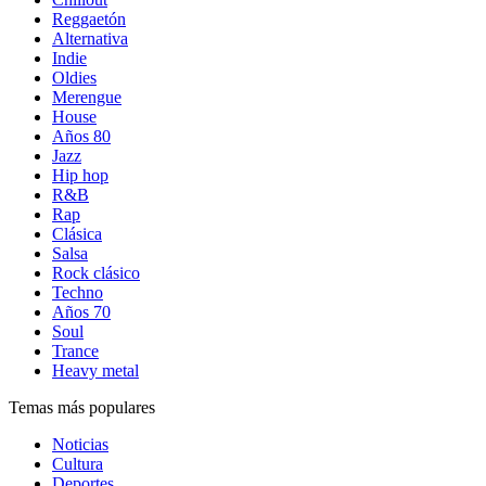
Reggaetón
Alternativa
Indie
Oldies
Merengue
House
Años 80
Jazz
Hip hop
R&B
Rap
Clásica
Salsa
Rock clásico
Techno
Años 70
Soul
Trance
Heavy metal
Temas más populares
Noticias
Cultura
Deportes