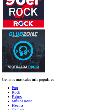
Géneros musicales más populares
Pop
Rock
Éxitos
Música latina
Electro
Chillout