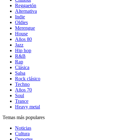
Reggaetón
Alternativa
Indie
Oldies
Merengue
House
Años 80
Jazz
Hip hop
R&B
Rap
Clásica
Salsa
Rock clásico
Techno
Años 70
Soul
Trance
Heavy metal
Temas más populares
Noticias
Cultura
Deportes