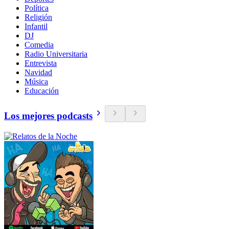
Política
Religión
Infantil
DJ
Comedia
Radio Universitaria
Entrevista
Navidad
Música
Educación
Los mejores podcasts