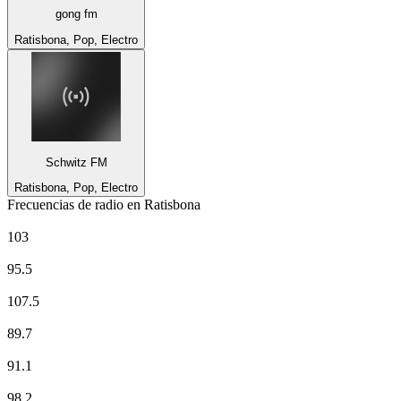
gong fm
Ratisbona, Pop, Electro
Schwitz FM
Ratisbona, Pop, Electro
Frecuencias de radio en Ratisbona
ANTENNE BAYERN
103
Deutschlandfunk
95.5
egoFM
107.5
gong fm
89.7
Klassik Radio
91.1
Radio Charivari Regensburg
98.2