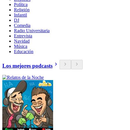
Política
Religión
Infantil
DJ
Comedia
Radio Universitaria
Entrevista
Navidad
Música
Educación
Los mejores podcasts