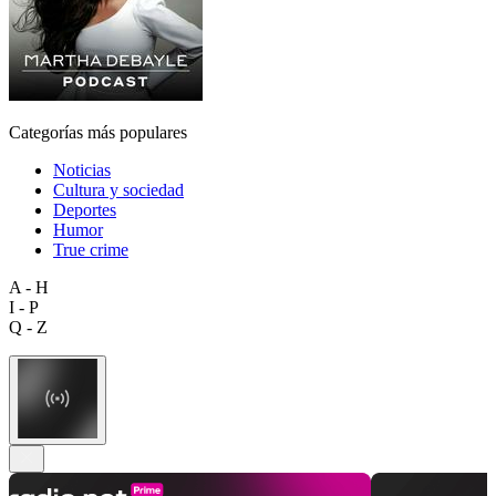
Categorías más populares
Noticias
Cultura y sociedad
Deportes
Humor
True crime
A - H
I - P
Q - Z