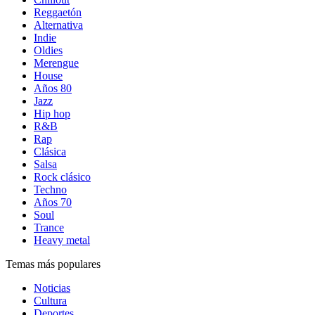
Reggaetón
Alternativa
Indie
Oldies
Merengue
House
Años 80
Jazz
Hip hop
R&B
Rap
Clásica
Salsa
Rock clásico
Techno
Años 70
Soul
Trance
Heavy metal
Temas más populares
Noticias
Cultura
Deportes