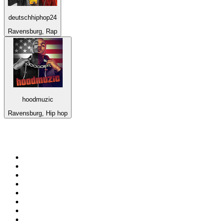
deutschhiphop24
Ravensburg, Rap
hoodmuzic
Ravensburg, Hip hop
Top 100 en
radio.net
1
.
Hits FM 106.1
2
.
Mix 106.5 FM
3
.
La Primera 88.5 Fm
4
.
ANTENNE BAYERN - 2000er Hits
5
.
Heart London
6
.
Q 107
7
.
Radio Uva 90.5 FM
8
.
Ministerio W.A.M Radio