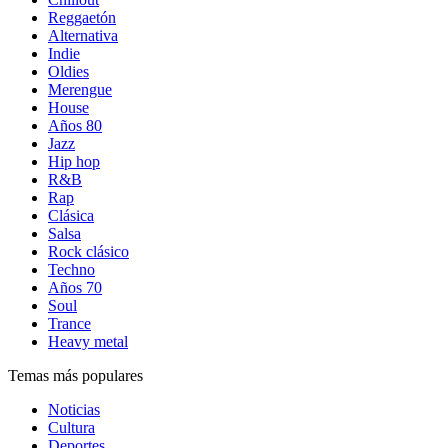
Reggaetón
Alternativa
Indie
Oldies
Merengue
House
Años 80
Jazz
Hip hop
R&B
Rap
Clásica
Salsa
Rock clásico
Techno
Años 70
Soul
Trance
Heavy metal
Temas más populares
Noticias
Cultura
Deportes