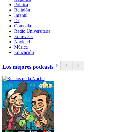
Política
Religión
Infantil
DJ
Comedia
Radio Universitaria
Entrevista
Navidad
Música
Educación
Los mejores podcasts