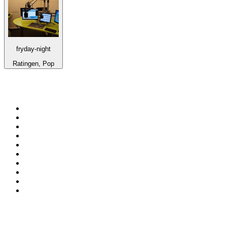
fryday-night
Ratingen, Pop
Top 100 en
radio.net
1
.
Hits FM 106.1
2
.
Heart London
3
.
Mix 106.5 FM
4
.
La Primera 88.5 Fm
5
.
ANTENNE BAYERN - 2000er Hits
6
.
Radio Uva 90.5 FM
7
.
Q 107
8
.
ROCK ANTENNE - 90er Rock
9
.
Virtual DJ Radio - Clubzone
10
.
Rock 101
Top 100 podcasts en
México