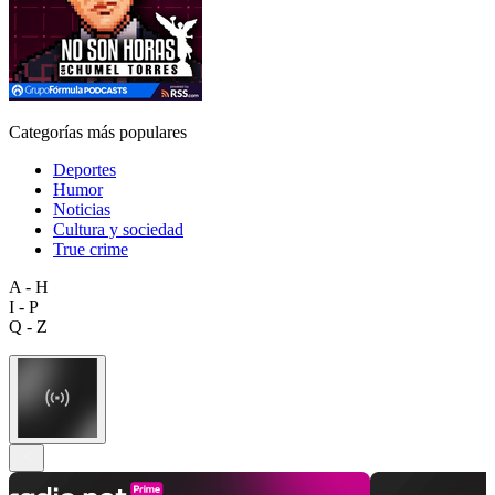
Categorías más populares
Deportes
Humor
Noticias
Cultura y sociedad
True crime
A - H
I - P
Q - Z