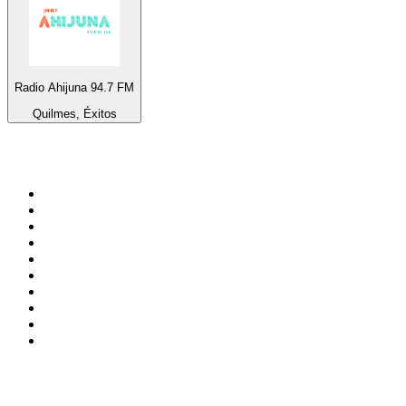
Radio Ahijuna 94.7 FM
Quilmes, Éxitos
Top 100 en
radio.net
1
.
Hits FM 106.1
2
.
Heart London
3
.
Mix 106.5 FM
4
.
La Primera 88.5 Fm
5
.
ANTENNE BAYERN - 2000er Hits
6
.
Radio Uva 90.5 FM
7
.
Q 107
8
.
ROCK ANTENNE - 90er Rock
9
.
Virtual DJ Radio - Clubzone
10
.
Rock 101
Top 100 podcasts en
México