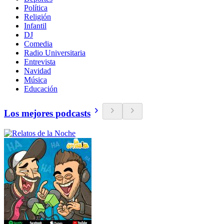
Política
Religión
Infantil
DJ
Comedia
Radio Universitaria
Entrevista
Navidad
Música
Educación
Los mejores podcasts