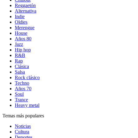
Reggaetón
Alternativa
Indie
Oldies
Merengue
House
Años 80
Jazz
Hip hop
R&B
Rap
Clásica
Salsa
Rock clásico
Techno
Años 70
Soul
Trance
Heavy metal
Temas más populares
Noticias
Cultura
Deportes