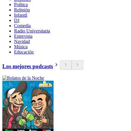
Política
Religión
Infantil
DJ
Comedia
Radio Universitaria
Entrevista
Navidad
Música
Educación
Los mejores podcasts