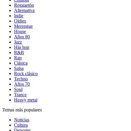
Reggaetón
Alternativa
Indie
Oldies
Merengue
House
Años 80
Jazz
Hip hop
R&B
Rap
Clásica
Salsa
Rock clásico
Techno
Años 70
Soul
Trance
Heavy metal
Temas más populares
Noticias
Cultura
Deportes