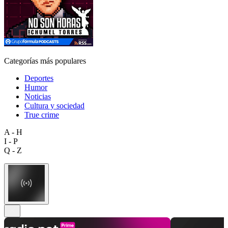
Categorías más populares
Deportes
Humor
Noticias
Cultura y sociedad
True crime
A - H
I - P
Q - Z