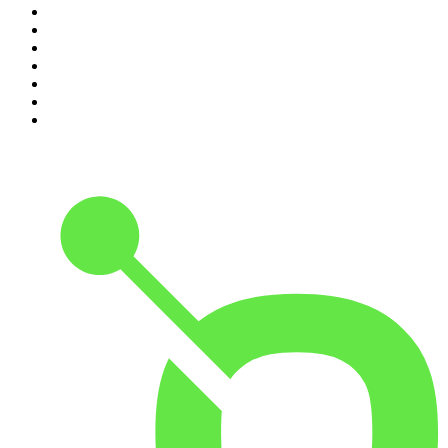
4
.
Leyendas Legendarias
5
.
DramaMex: Historias que merecen ser escuchadas
6
.
EXTRA ANORMAL
7
.
Penitencia
8
.
Chisme Corporativo
9
.
Las Alucines
10
.
No Son Horas