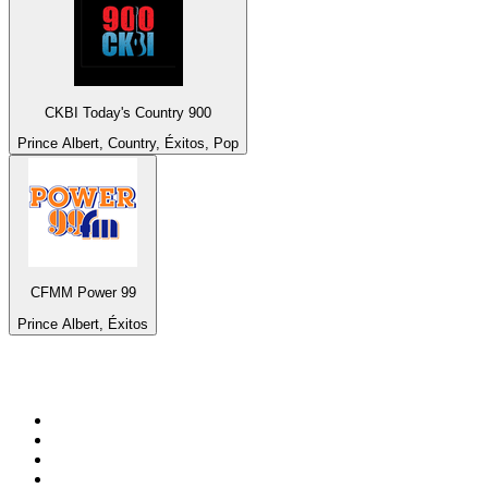
CKBI Today's Country 900
Prince Albert, Country, Éxitos, Pop
CFMM Power 99
Prince Albert, Éxitos
Top 100 en
radio.net
1
.
Hits FM 106.1
2
.
Heart London
3
.
Mix 106.5 FM
4
.
La Primera 88.5 Fm