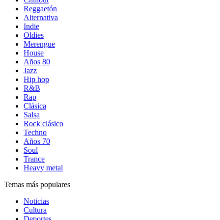
Reggaetón
Alternativa
Indie
Oldies
Merengue
House
Años 80
Jazz
Hip hop
R&B
Rap
Clásica
Salsa
Rock clásico
Techno
Años 70
Soul
Trance
Heavy metal
Temas más populares
Noticias
Cultura
Deportes