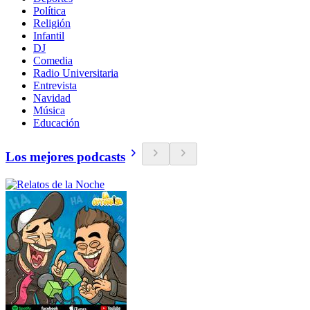
Política
Religión
Infantil
DJ
Comedia
Radio Universitaria
Entrevista
Navidad
Música
Educación
Los mejores podcasts