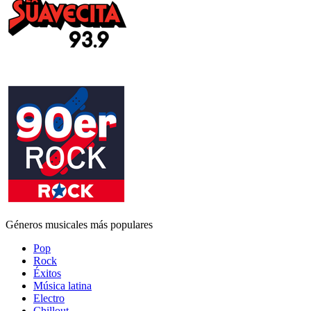
Géneros musicales más populares
Pop
Rock
Éxitos
Música latina
Electro
Chillout