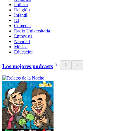
Política
Religión
Infantil
DJ
Comedia
Radio Universitaria
Entrevista
Navidad
Música
Educación
Los mejores podcasts