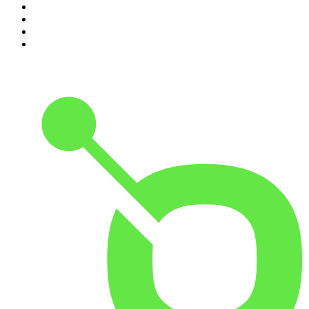
7
.
Chisme Corporativo
8
.
Penitencia
9
.
Las Alucines
10
.
Hermanos de Leche