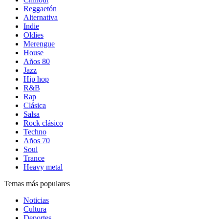
Reggaetón
Alternativa
Indie
Oldies
Merengue
House
Años 80
Jazz
Hip hop
R&B
Rap
Clásica
Salsa
Rock clásico
Techno
Años 70
Soul
Trance
Heavy metal
Temas más populares
Noticias
Cultura
Deportes