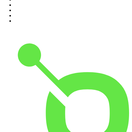
7
.
Chisme Corporativo
8
.
Penitencia
9
.
Las Alucines
10
.
Hermanos de Leche