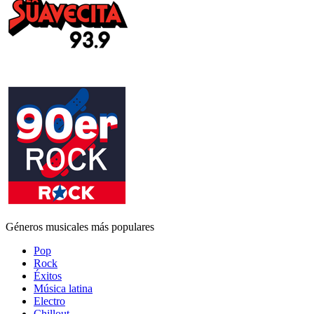
Géneros musicales más populares
Pop
Rock
Éxitos
Música latina
Electro
Chillout