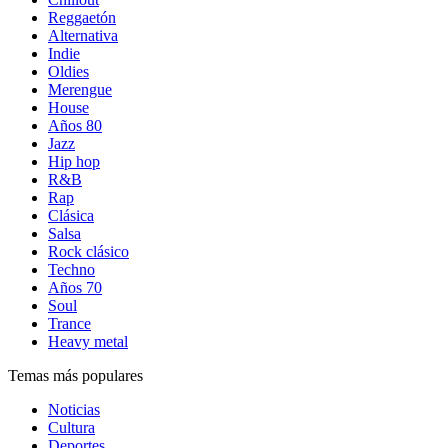
Reggaetón
Alternativa
Indie
Oldies
Merengue
House
Años 80
Jazz
Hip hop
R&B
Rap
Clásica
Salsa
Rock clásico
Techno
Años 70
Soul
Trance
Heavy metal
Temas más populares
Noticias
Cultura
Deportes