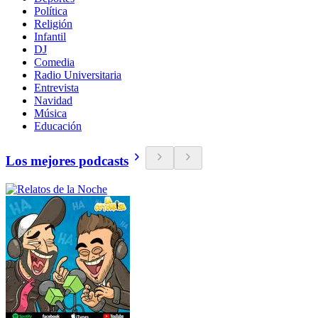
Política
Religión
Infantil
DJ
Comedia
Radio Universitaria
Entrevista
Navidad
Música
Educación
Los mejores podcasts