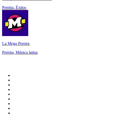
Pereira, Éxitos
La Mega Pereira
Pereira, Música latina
Top 100 en
radio.net
1
.
Hits FM 106.1
2
.
Heart London
3
.
Mix 106.5 FM
4
.
ANTENNE BAYERN - 2000er Hits
5
.
Radio Uva 90.5 FM
6
.
La Primera 88.5 Fm
7
.
Q 107
8
.
Virtual DJ Radio - Clubzone
9
.
KINT FM - La Suavecita 93.9