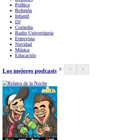
Política
Religión
Infantil
DJ
Comedia
Radio Universitaria
Entrevista
Navidad
Música
Educación
Los mejores podcasts