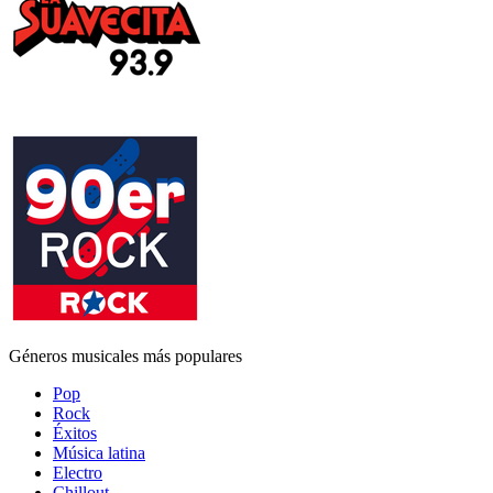
Géneros musicales más populares
Pop
Rock
Éxitos
Música latina
Electro
Chillout