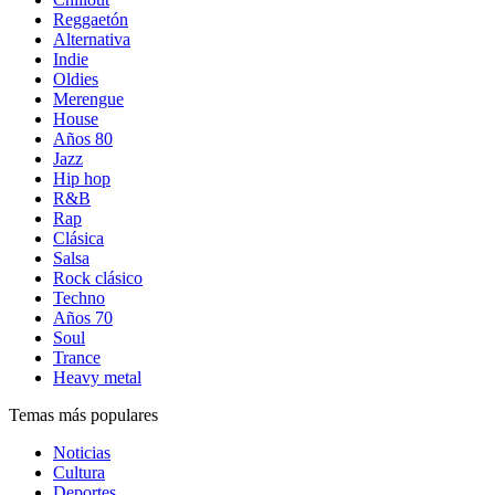
Reggaetón
Alternativa
Indie
Oldies
Merengue
House
Años 80
Jazz
Hip hop
R&B
Rap
Clásica
Salsa
Rock clásico
Techno
Años 70
Soul
Trance
Heavy metal
Temas más populares
Noticias
Cultura
Deportes