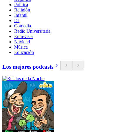
Política
Religión
Infantil
DJ
Comedia
Radio Universitaria
Entrevista
Navidad
Música
Educación
Los mejores podcasts