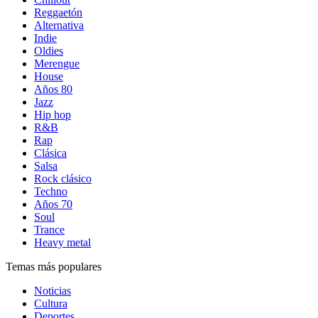
Reggaetón
Alternativa
Indie
Oldies
Merengue
House
Años 80
Jazz
Hip hop
R&B
Rap
Clásica
Salsa
Rock clásico
Techno
Años 70
Soul
Trance
Heavy metal
Temas más populares
Noticias
Cultura
Deportes