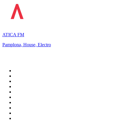
ATICA FM
Pamplona, House, Electro
Top 100 en
radio.net
1
.
Hits FM 106.1
2
.
Mix 106.5 FM
3
.
La Primera 88.5 Fm
4
.
ANTENNE BAYERN - 2000er Hits
5
.
Heart London
6
.
Q 107
7
.
Radio Uva 90.5 FM
8
.
Ministerio W.A.M Radio
9
.
Virtual DJ Radio - Clubzone
10
.
BAYERN 1
Top 100 podcasts en
México