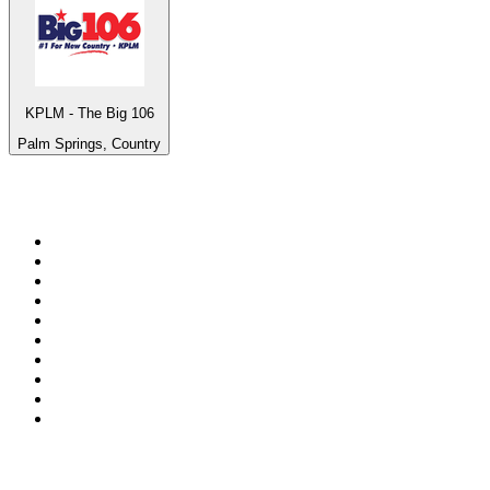
KPLM - The Big 106
Palm Springs, Country
Top 100 en
radio.net
1
.
Hits FM 106.1
2
.
Heart London
3
.
Mix 106.5 FM
4
.
La Primera 88.5 Fm
5
.
ANTENNE BAYERN - 2000er Hits
6
.
Radio Uva 90.5 FM
7
.
Q 107
8
.
ROCK ANTENNE - 90er Rock
9
.
Virtual DJ Radio - Clubzone
10
.
Rock 101
Top 100 podcasts en
México