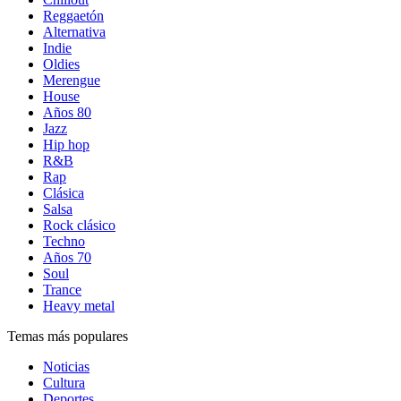
Reggaetón
Alternativa
Indie
Oldies
Merengue
House
Años 80
Jazz
Hip hop
R&B
Rap
Clásica
Salsa
Rock clásico
Techno
Años 70
Soul
Trance
Heavy metal
Temas más populares
Noticias
Cultura
Deportes