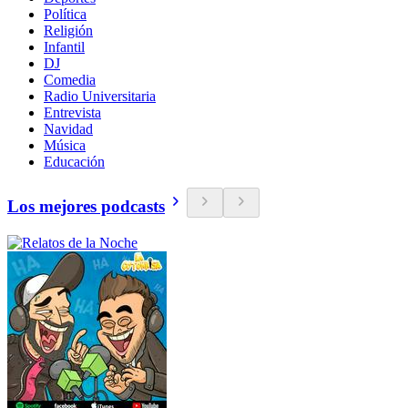
Política
Religión
Infantil
DJ
Comedia
Radio Universitaria
Entrevista
Navidad
Música
Educación
Los mejores podcasts