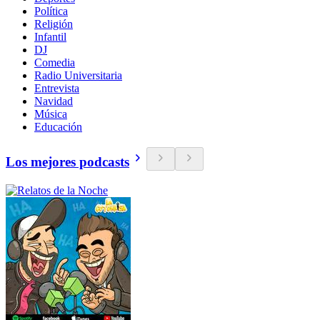
Política
Religión
Infantil
DJ
Comedia
Radio Universitaria
Entrevista
Navidad
Música
Educación
Los mejores podcasts