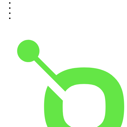
7
.
Chisme Corporativo
8
.
Penitencia
9
.
Las Alucines
10
.
Hermanos de Leche