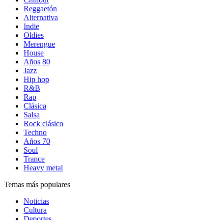
Reggaetón
Alternativa
Indie
Oldies
Merengue
House
Años 80
Jazz
Hip hop
R&B
Rap
Clásica
Salsa
Rock clásico
Techno
Años 70
Soul
Trance
Heavy metal
Temas más populares
Noticias
Cultura
Deportes