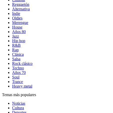
Reggaetón
Alternativa
Indie
Oldies
Merengue
House
Años 80
Jazz
Hip hop
R&B
Rap
Clásica
Salsa
Rock clásico
Techno
Años 70
Soul
Trance
Heavy metal
Temas más populares
Noticias
Cultura
Deportes