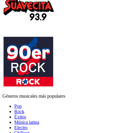
Géneros musicales más populares
Pop
Rock
Éxitos
Música latina
Electro
Chillout