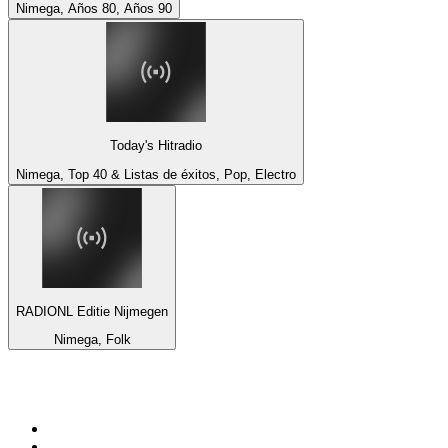
Nimega, Años 80, Años 90
Today's Hitradio
Nimega, Top 40 & Listas de éxitos, Pop, Electro
RADIONL Editie Nijmegen
Nimega, Folk
Top 100 en
radio.net
1
.
Hits FM 106.1
2
.
Heart London