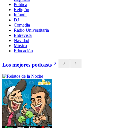
Política
Religión
Infantil
DJ
Comedia
Radio Universitaria
Entrevista
Navidad
Música
Educación
Los mejores podcasts